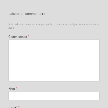
Laisser un commentaire
Votre adresse e-mail ne sera pas publiée.
Les champs obligatoires sont indiqués
avec
*
Commentaire
*
Nom
*
E-mail
*