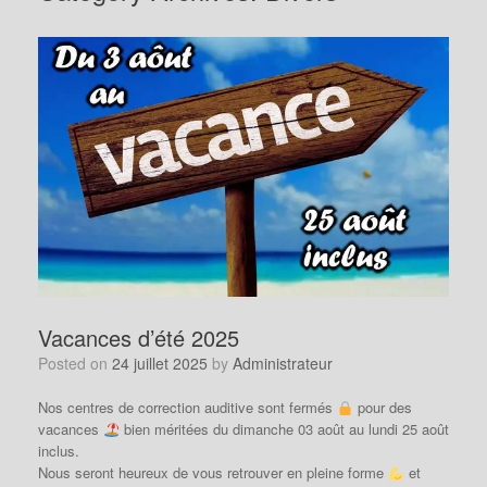
Vacances d’été 2025
Posted on
24 juillet 2025
by
Administrateur
Nos centres de correction auditive sont fermés
pour des
vacances
bien méritées du dimanche 03 août au lundi 25 août
inclus.
Nous seront heureux de vous retrouver en pleine forme
et