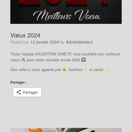
Vœux 2024
Posted on
12 janvier 2024
by
Administrateur
Toute l’équipe d’AUDITION GINEYS vous souhaite ses meilleurs
vœux
pour cette nouvelle année 2024
.
Que celle-ci vous apporte joie
, bonheur
et santé
.
Partager :
Partager