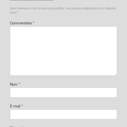
Votre adresse e-mail ne sera pas publiée.
Les champs obligatoires sont indiqués
avec
*
Commentaire
*
Nom
*
E-mail
*