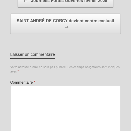
←
Journées Portes Ouvertes février 2025
SAINT-ANDRÉ-DE-CORCY devient centre exclusif
→
Laisser un commentaire
Votre adresse e-mail ne sera pas publiée.
Les champs obligatoires sont indiqués
avec
*
Commentaire
*