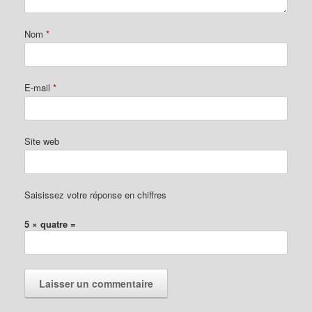
Nom
*
E-mail
*
Site web
Saisissez votre réponse en chiffres
5 × quatre =