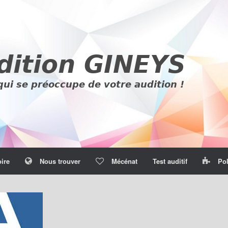
oire
Nous trouver
Mécénat
Test auditif
Pol