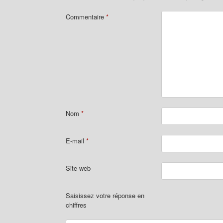
Commentaire
*
Nom
*
E-mail
*
Site web
Saisissez votre réponse en
chiffres