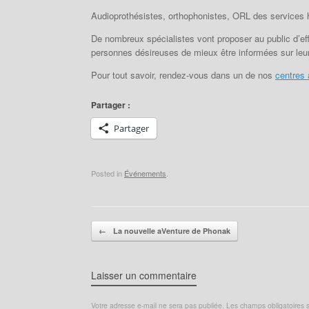
Audioprothésistes, orthophonistes, ORL des services h
De nombreux spécialistes vont proposer au public d’effe
personnes désireuses de mieux être informées sur leur 
Pour tout savoir, rendez-vous dans un de nos
centres 
Partager :
Partager
Posted in
Événements
.
Post navigation
←
La nouvelle aVenture de Phonak
Laisser un commentaire
Votre adresse e-mail ne sera pas publiée.
Les champs obligatoires 