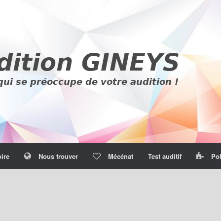
oire
Nous trouver
Mécénat
Test auditif
Pol