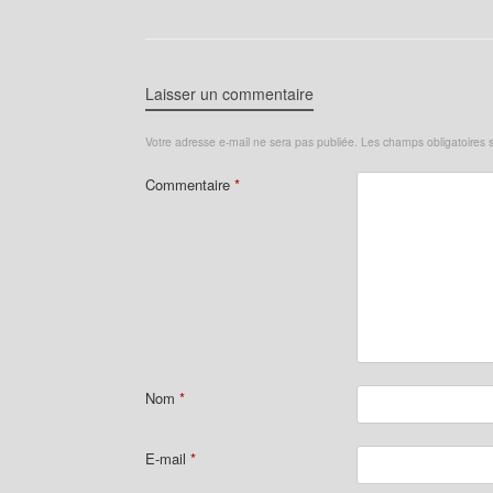
Laisser un commentaire
Votre adresse e-mail ne sera pas publiée.
Les champs obligatoires 
Commentaire
*
Nom
*
E-mail
*