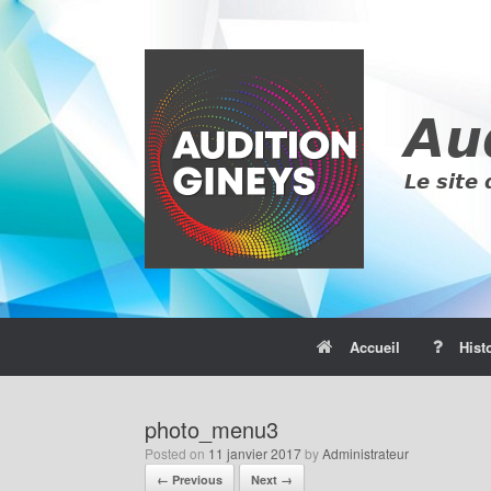
Skip
to
content
Accueil
Hist
photo_menu3
Posted on
11 janvier 2017
by
Administrateur
← Previous
Next →