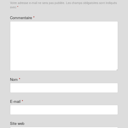
Votre adresse e-mail ne sera pas publiée.
Les champs obligatoires sont indiqués
avec
*
Commentaire
*
Nom
*
E-mail
*
Site web