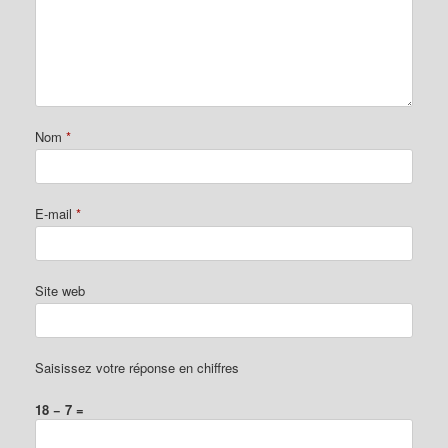
Nom
*
E-mail
*
Site web
Saisissez votre réponse en chiffres
18 − 7 =