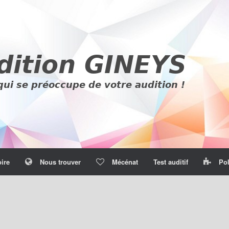
oire
Nous trouver
Mécénat
Test auditif
Pol