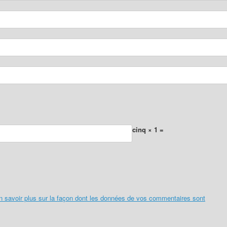
cinq × 1 =
n savoir plus sur la façon dont les données de vos commentaires sont