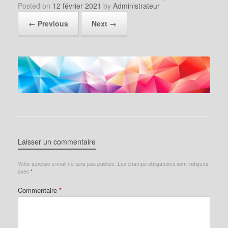
Posted on
12 février 2021
by
Administrateur
← Previous
Next →
Laisser un commentaire
Votre adresse e-mail ne sera pas publiée.
Les champs obligatoires sont indiqués
avec
*
Commentaire
*